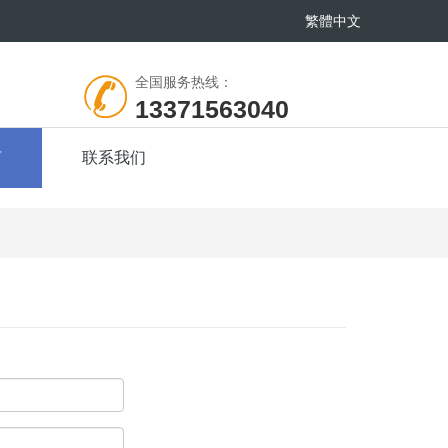
繁體中文
全国服务热线：
13371563040
言
联系我们