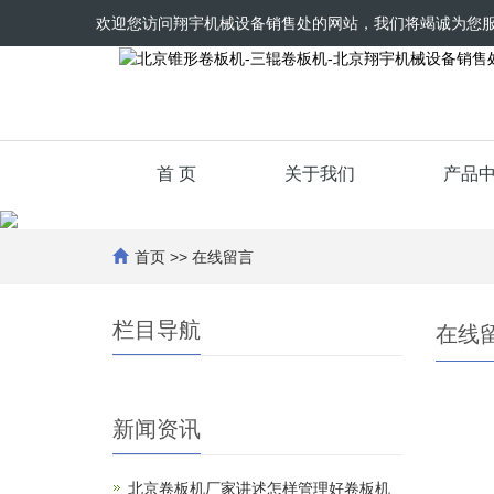
欢迎您访问翔宇机械设备销售处的网站，我们将竭诚为您
首 页
关于我们
产品
首页
>>
在线留言
栏目导航
在线
新闻资讯
北京卷板机厂家讲述怎样管理好卷板机