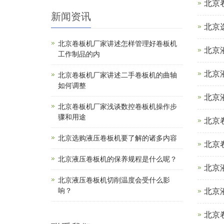
北京
新闻资讯
北京
北京卷板机厂家讲述怎样管理好卷板机
北京
工作制品的内
北京
北京卷板机厂家讲述二手卷板机的曲轴
如何调整
北京
北京卷板机厂家浅谈数控卷板机操作步
骤和用途
北京
北京选购液压卷板机要了解的诸多内容
北京
北京液压卷板机的保养规程是什么呢？
北京
北京液压卷板机切削温度会受什么影
响？
北京
北京