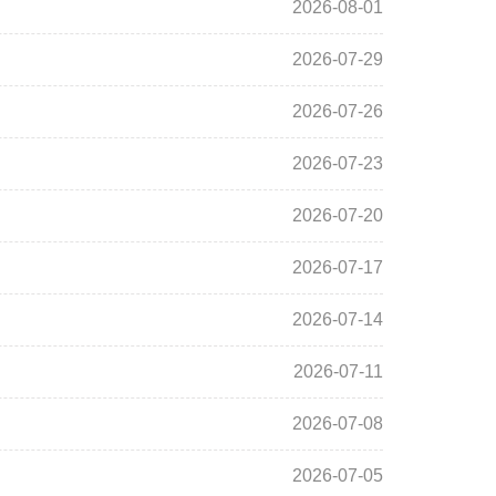
2026-08-01
2026-07-29
2026-07-26
2026-07-23
2026-07-20
2026-07-17
2026-07-14
2026-07-11
2026-07-08
2026-07-05