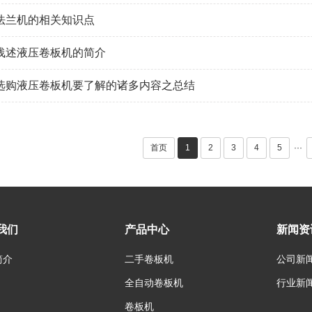
法兰机的相关知识点
浅述液压卷板机的简介
选购液压卷板机要了解的诸多内容之总结
首页
1
2
3
4
5
···
我们
产品中心
新闻资
简介
二手卷板机
公司新
全自动卷板机
行业新
卷板机