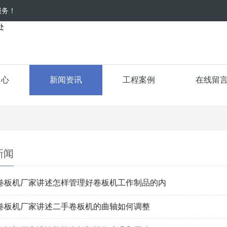
服务！
中心
新闻资讯
工程案例
在线留
新闻
卷板机厂家讲述怎样管理好卷板机工作制品的内
卷板机厂家讲述二手卷板机的曲轴如何调整