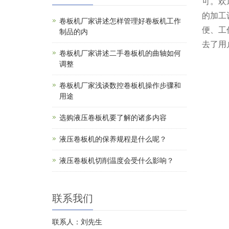
可。欢
的加工
卷板机厂家讲述怎样管理好卷板机工作
便、工
制品的内
去了用
卷板机厂家讲述二手卷板机的曲轴如何
调整
卷板机厂家浅谈数控卷板机操作步骤和
用途
选购液压卷板机要了解的诸多内容
液压卷板机的保养规程是什么呢？
液压卷板机切削温度会受什么影响？
联系我们
联系人：刘先生