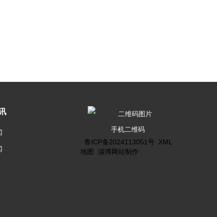
讯
手机二维码
闻
鲁ICP备2024113051号
XML
闻
地图
淄博网站制作