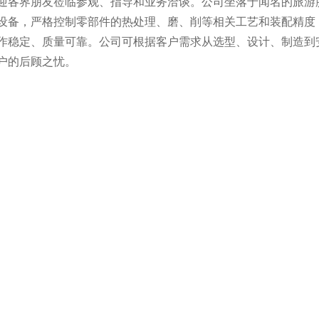
迎各界朋友莅临参观、指导和业务洽谈。公司坐落于闻名的旅游
设备，严格控制零部件的热处理、磨、削等相关工艺和装配精度
作稳定、质量可靠。公司可根据客户需求从选型、设计、制造到
户的后顾之忧。