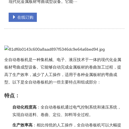
现代化金属板材弯曲成型设备。它能···
在线订购
全自动卷板机是一种集机械、电子、液压技术于一体的现代化金属
板材弯曲成型设备。它能够自动完成金属板材的卷曲加工过程，提
高了生产效率，减少了人工操作，适用于各种金属板材的弯曲成
型。以下是全自动卷板机的一些主要特点和组成部分：
特点：
自动化程度高
：全自动卷板机通过电气控制系统和液压系统，
实现自动送料、卷曲、定位、卸料等全过程。
生产效率高
：相比传统的人工操作，全自动卷板机可以大幅提