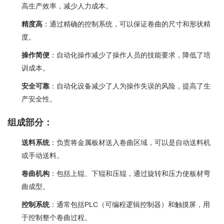
高生产效率，减少人力成本。
精度高
：通过精确的控制系统，可以保证卷曲的尺寸和形状精
度。
操作简便
：自动化操作减少了操作人员的技能要求，降低了培
训成本。
安全可靠
：自动化设备减少了人为操作失误的风险，提高了生
产安全性。
组成部分：
送料系统
：负责将金属板材送入卷曲区域，可以是自动送料机
或手动送料。
卷曲机构
：包括上辊、下辊和压辊，通过旋转和压力使板材弯
曲成型。
控制系统
：通常包括PLC（可编程逻辑控制器）和触摸屏，用
于控制整个卷曲过程。